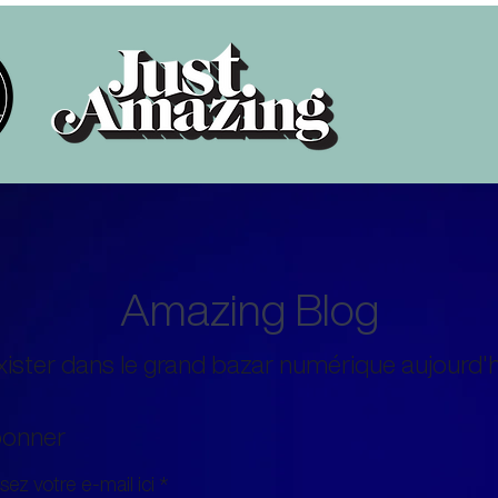
Amazing Blog
xister dans le grand bazar numérique aujourd'h
bonner
sez votre e-mail ici