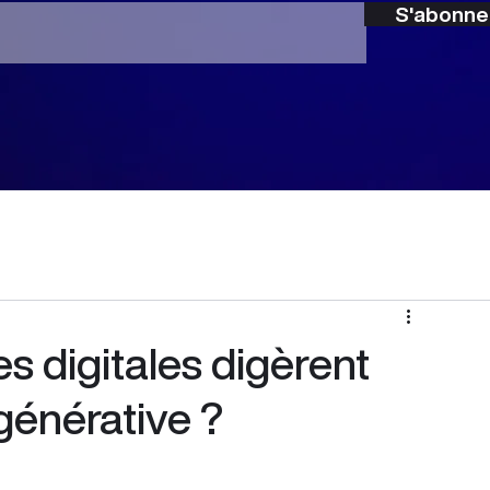
S'abonne
s digitales digèrent
générative ?