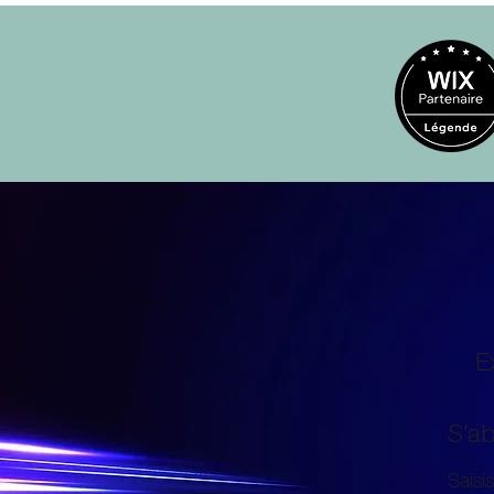
E
S'a
Saisis