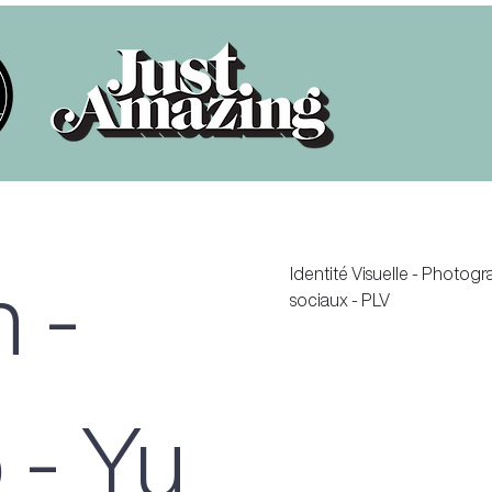
n -
Identité Visuelle - Photog
sociaux - PLV
 - Yu