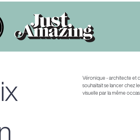
ix
Véronique - architecte et d
souhaitait se lancer chez le
visuelle par la même occas
n